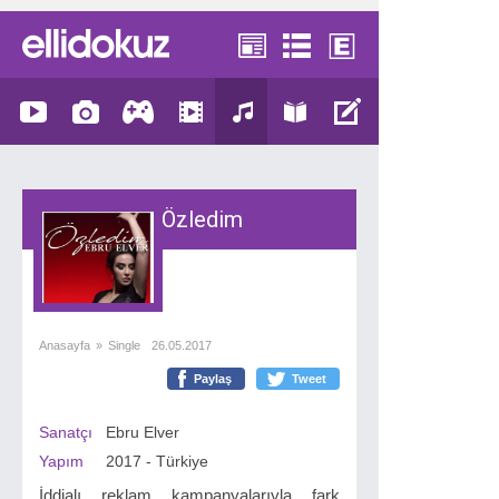
Özledim
Anasayfa
»
Single
26.05.2017
Paylaş
Tweet
Sanatçı
Ebru Elver
Yapım
2017 - Türkiye
İddialı reklam kampanyalarıyla fark