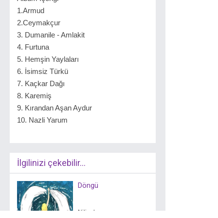
1.Armud
2.Ceymakçur
3. Dumanile - Amlakit
4. Furtuna
5. Hemşin Yaylaları
6. İsimsiz Türkü
7. Kaçkar Dağı
8. Karemiş
9. Kırandan Aşan Aydur
10. Nazli Yarum
İlgilinizi çekebilir...
Döngü
Nilipek