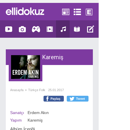
Karemiş
Anasayfa
»
Türkçe Folk
25.01.2017
Paylaş
Tweet
Sanatçı
Erdem Akın
Yapım
Karemiş
Albüm İçeriği