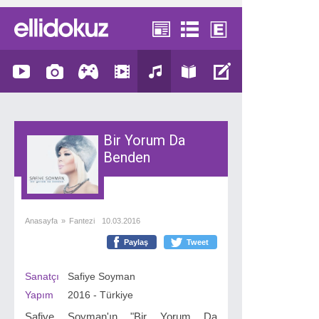
Bir Yorum Da
Benden
Anasayfa
»
Fantezi
10.03.2016
Paylaş
Tweet
Sanatçı
Safiye Soyman
Yapım
2016 - Türkiye
Safiye Soyman'ın "Bir Yorum Da