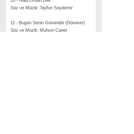
10 - Hadi Ordan Deli
Söz ve Müzik: Tayfun Soydemir
11 - Bugün Senin Günündür (Dönüver)
Söz ve Müzik: Muhsin Caner
İlgilinizi çekebilir...
Yeni Aşkım
Sibel Can