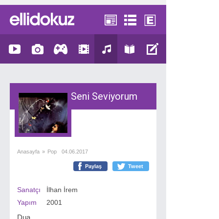
Seni Seviyorum
Anasayfa
»
Pop
04.06.2017
Paylaş
Tweet
Sanatçı
İlhan İrem
Yapım
2001
Dua