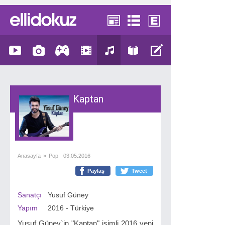
Kaptan
Anasayfa
»
Pop
03.05.2016
Paylaş
Tweet
Sanatçı
Yusuf Güney
Yapım
2016 - Türkiye
Yusuf Güney`in "Kaptan" isimli 2016 yeni