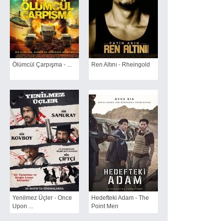
Ölümcül Çarpışma - ...
Ren Altını - Rheingold
Yenilmez Üçler - Once
Hedefteki Adam - The
Upon ...
Point Men