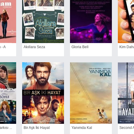
 - A
Akıllara Seza
Gloria Bell
Kim Dah
kısı ...
Bir Aşk İki Hayat
Yanımda Kal
Second A