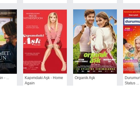
 - ...
Kapımdaki Aşk - Home
Organik Aşk
Durumun
Again
Status ...