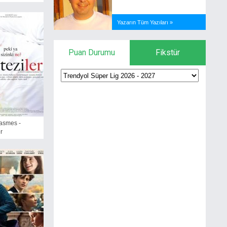
Yazarın Tüm Yazıları »
Puan Durumu
Fikstür
asmes -
r