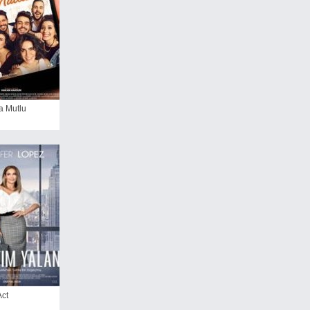
a Mutlu
ct