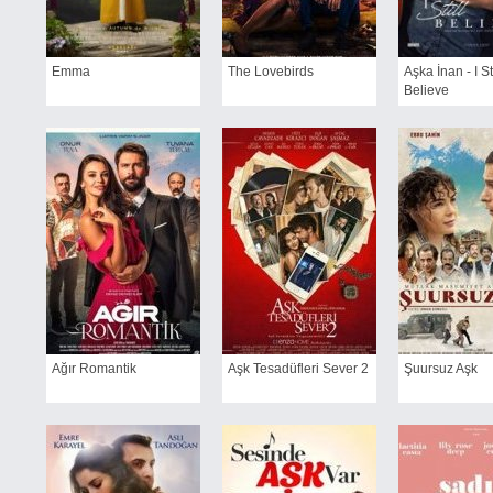
Emma
The Lovebirds
Aşka İnan - I Sti
Believe
Ağır Romantik
Aşk Tesadüfleri Sever 2
Şuursuz Aşk