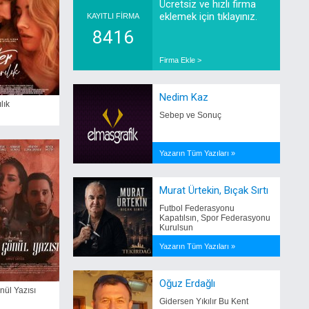
Ücretsiz ve hızlı firma
eklemek için tıklayınız.
KAYITLI FİRMA
8416
Firma Ekle >
Nedim Kaz
ılık
Sebep ve Sonuç
Yazarın Tüm Yazıları »
Murat Ürtekin, Bıçak Sırtı
Futbol Federasyonu
Kapatılsın, Spor Federasyonu
Kurulsun
Yazarın Tüm Yazıları »
Oğuz Erdağlı
nül Yazısı
Gidersen Yıkılır Bu Kent