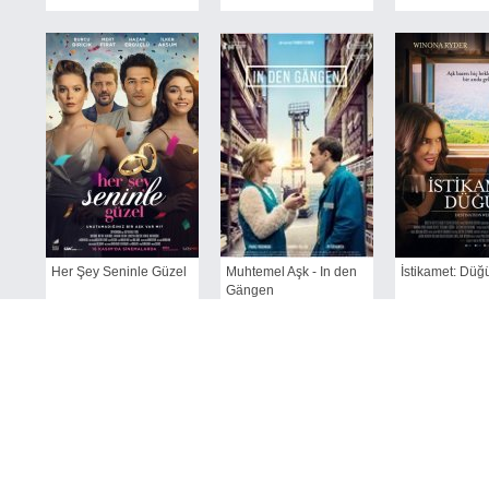
Her Şey Seninle Güzel
Muhtemel Aşk - In den
İstikamet: Düğün
Gängen