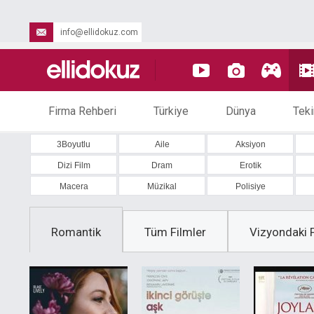
info@ellidokuz.com
Firma Rehberi
Türkiye
Dünya
Teki
3Boyutlu
Aile
Aksiyon
Dizi Film
Dram
Erotik
Macera
Müzikal
Polisiye
Romantik
Tüm Filmler
Vizyondaki F