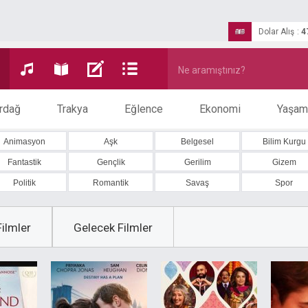
Dolar Alış
:
4
rdağ
Trakya
Eğlence
Ekonomi
Yaşam
Animasyon
Aşk
Belgesel
Bilim Kurgu
Fantastik
Gençlik
Gerilim
Gizem
Politik
Romantik
Savaş
Spor
ilmler
Gelecek Filmler