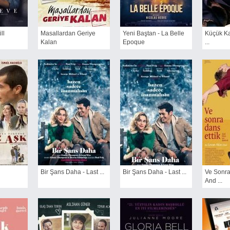
ll
Masallardan Geriye
Yeni Baştan - La Belle
Küçük Kad
Kalan
Epoque
...
Bir Şans Daha - Last ...
Bir Şans Daha - Last ...
Ve Sonra
And ...