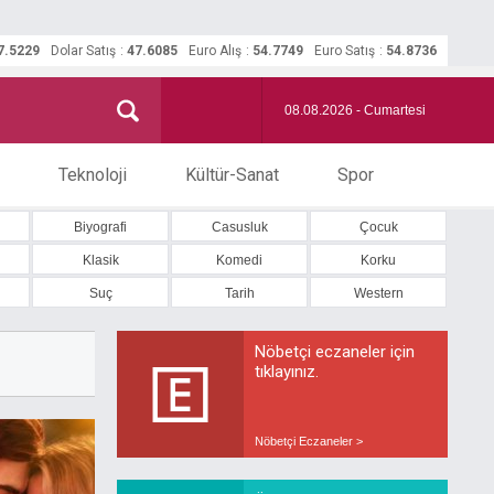
7.5229
Dolar Satış
:
47.6085
Euro Alış
:
54.7749
Euro Satış
:
54.8736
08.08.2026 - Cumartesi
Teknoloji
Kültür-Sanat
Spor
Biyografi
Casusluk
Çocuk
Klasik
Komedi
Korku
Suç
Tarih
Western
Nöbetçi eczaneler için
tıklayınız.
Nöbetçi Eczaneler >