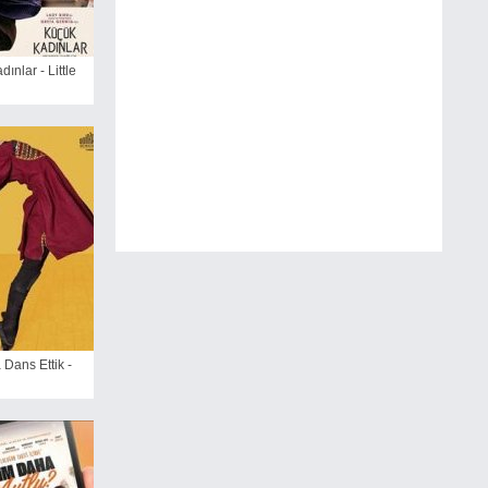
ınlar - Little
 Dans Ettik -