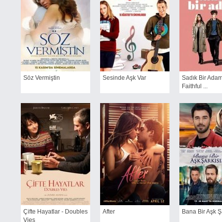
Söz Vermiştin
Sesinde Aşk Var
Sadık Bir Adam
Faithful ...
Çifte Hayatlar - Doubles
After
Bana Bir Aşk Şar
Vies