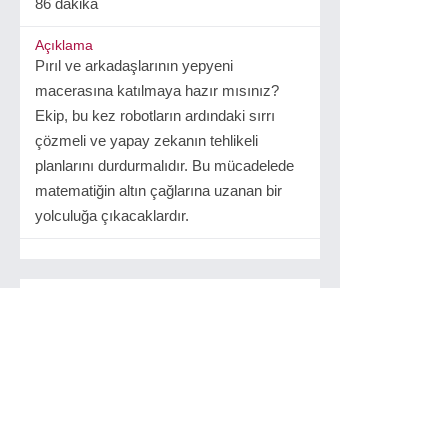
86 dakika
Açıklama
Pırıl ve arkadaşlarının yepyeni
macerasına katılmaya hazır mısınız?
Ekip, bu kez robotların ardındaki sırrı
çözmeli ve yapay zekanın tehlikeli
planlarını durdurmalıdır. Bu mücadelede
matematiğin altın çağlarına uzanan bir
yolculuğa çıkacaklardır.
İlgilinizi çekebilir...
Benim Tatlı Diş Perim - My
Fairy Troublemaker
2022 - Almanya, Lüksemburg