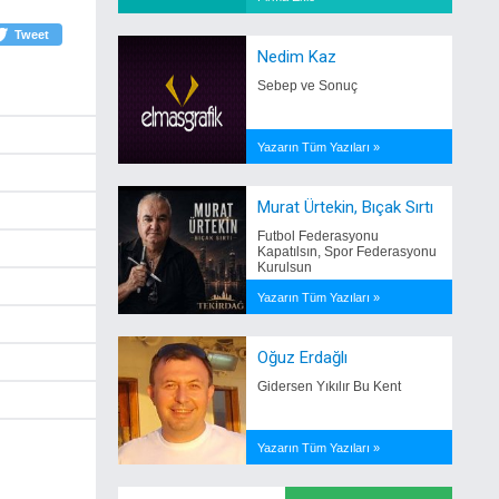
Tweet
Nedim Kaz
Sebep ve Sonuç
Yazarın Tüm Yazıları »
Murat Ürtekin, Bıçak Sırtı
Futbol Federasyonu
Kapatılsın, Spor Federasyonu
Kurulsun
Yazarın Tüm Yazıları »
Oğuz Erdağlı
Gidersen Yıkılır Bu Kent
Yazarın Tüm Yazıları »