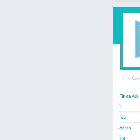
Beyaz Eşya Servisleri
Bilgisayar Satış - Servis
Büro Mobilyaları - Ofis
Cafe - Fast Food - Bar
Cam - Çerçeve - Ayna
Cep Telefon Satış - Servis
Çamaşır Yıkama - Kuru Temizleme
Çelik Kapı & Otomatik Kapı
Çeyiz & İç Giyim
Firma Rehb
Çiçek Evleri
Çiğ Köfteciler
Firma Adı
Damacana Su Bayii
İl
Danışmanlık - Marka - Patent
İlçe
Demir Çelik Ürünleri - İmalat
Adres
Deniz Taşıtları Satış & Servis
Denizcilik Firmaları
Tel