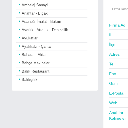
Ambalaj Sanayi
Firma Rehb
Anahtar - Bıçak
Asansör İmalat - Bakım
Firma Adı
Avcılık - Atıcılık - Denizcilik
İl
Avukatlar
İlçe
Ayakkabı - Çanta
Adres
Baharat - Aktar
Bahçe Makinaları
Tel
Balık Restaurant
Fax
Balıkçılık
Gsm
Bankalar
E-Posta
Basın Yayın - Gazete
Web
Bayan Kuaförleri
Anahtar
Bebe Giyim - Araçları
Kelimeler
Beyaz Eşya Satıcıları