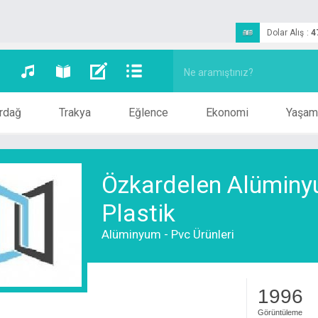
Dolar Alış
:
4
rdağ
Trakya
Eğlence
Ekonomi
Yaşam
Özkardelen Alümin
Plastik
Alüminyum - Pvc Ürünleri
1996
Görüntüleme