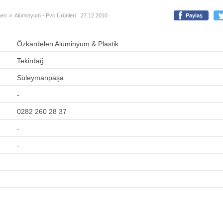
eri
»
Alüminyum - Pvc Ürünleri
27.12.2010
Paylaş
Özkardelen Alüminyum & Plastik
Tekirdağ
Süleymanpaşa
-
0282 260 28 37
-
-