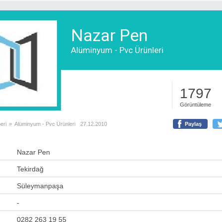
Nazar Pen
Alüminyum - Pvc Ürünleri
1797
Görüntüleme
eri
»
Alüminyum - Pvc Ürünleri
27.12.2010
Paylaş
Nazar Pen
Tekirdağ
Süleymanpaşa
-
0282 263 19 55