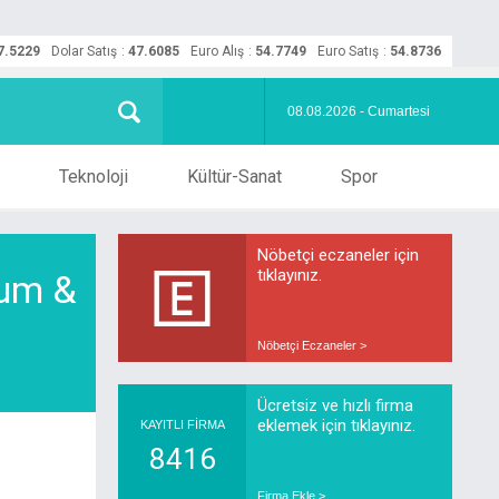
7.5229
Dolar Satış
:
47.6085
Euro Alış
:
54.7749
Euro Satış
:
54.8736
08.08.2026 - Cumartesi
Teknoloji
Kültür-Sanat
Spor
Nöbetçi eczaneler için
tıklayınız.
yum &
Nöbetçi Eczaneler >
Ücretsiz ve hızlı firma
eklemek için tıklayınız.
KAYITLI FİRMA
8416
Firma Ekle >