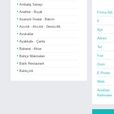
Ambalaj Sanayi
Anahtar - Bıçak
Firma Adı
Asansör İmalat - Bakım
İl
Avcılık - Atıcılık - Denizcilik
İlçe
Avukatlar
Adres
Ayakkabı - Çanta
Tel
Baharat - Aktar
Fax
Bahçe Makinaları
Balık Restaurant
Gsm
Balıkçılık
E-Posta
Bankalar
Web
Basın Yayın - Gazete
Anahtar
Bayan Kuaförleri
Kelimeler
Bebe Giyim - Araçları
Beyaz Eşya Satıcıları