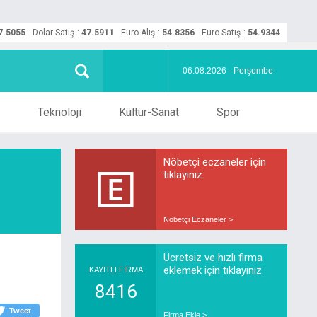
7.5055
Dolar Satış
:
47.5911
Euro Alış
:
54.8356
Euro Satış
:
54.9344
06.08.2026 - Perşembe
Teknoloji
Kültür-Sanat
Spor
Nöbetçi eczaneler için
tıklayınız.
Nöbetçi Eczaneler >
Ücretsiz ve hızlı firma
eklemek için tıklayınız.
KAYITLI FİRMA
8416
Tweet
Firma Ekle >