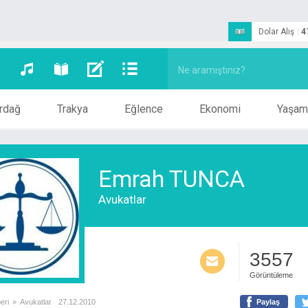
Dolar Alış
:
4
rdağ
Trakya
Eğlence
Ekonomi
Yaşam
Emrah TUNCA
Avukatlar
3557
Görüntüleme
eri
»
Avukatlar
27.12.2010
Paylaş