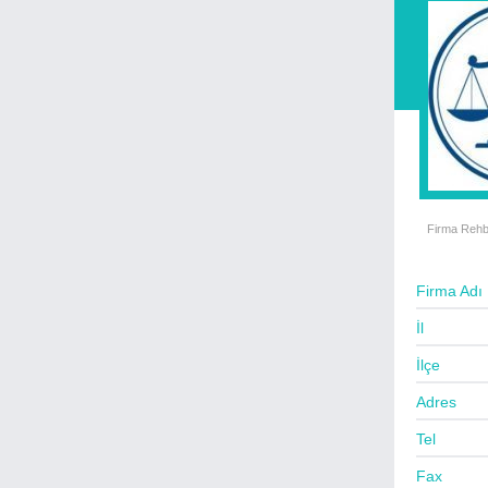
Beyaz Eşya Servisleri
Bilgisayar Satış - Servis
Büro Mobilyaları - Ofis
Cafe - Fast Food - Bar
Cam - Çerçeve - Ayna
Cep Telefon Satış - Servis
Çamaşır Yıkama - Kuru Temizleme
Çelik Kapı & Otomatik Kapı
Firma Rehb
Çeyiz & İç Giyim
Çiçek Evleri
Firma Adı
Çiğ Köfteciler
İl
Damacana Su Bayii
İlçe
Danışmanlık - Marka - Patent
Adres
Demir Çelik Ürünleri - İmalat
Tel
Deniz Taşıtları Satış & Servis
Fax
Denizcilik Firmaları