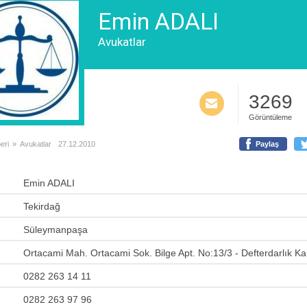
Emin ADALI
Avukatlar
3269
Görüntüleme
eri
»
Avukatlar
27.12.2010
Paylaş
Emin ADALI
Tekirdağ
Süleymanpaşa
Ortacami Mah. Ortacami Sok. Bilge Apt. No:13/3 - Defterdarlık Ka
0282 263 14 11
0282 263 97 96