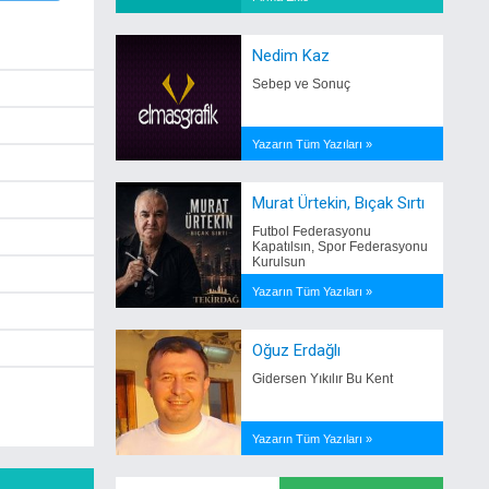
Nedim Kaz
Sebep ve Sonuç
Yazarın Tüm Yazıları »
Murat Ürtekin, Bıçak Sırtı
Futbol Federasyonu
Kapatılsın, Spor Federasyonu
Kurulsun
Yazarın Tüm Yazıları »
Oğuz Erdağlı
Gidersen Yıkılır Bu Kent
Yazarın Tüm Yazıları »