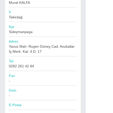
Murat KALFA
İl
Tekirdağ
İlçe
Süleymanpaşa
Adres
Yavuz Mah. Ruşen Güneş Cad. Avukatlar
İş Merk. Kat: 4 D: 17
Tel
0282 261 42 84
Fax
-
Gsm
-
E-Posta