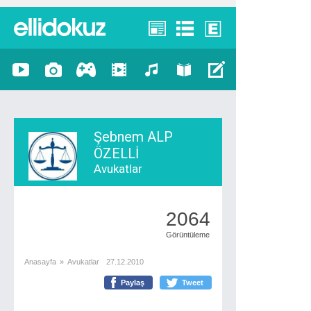
Şebnem ALP
ÖZELLİ
Avukatlar
2064
Görüntüleme
Anasayfa
»
Avukatlar
27.12.2010
Paylaş
Tweet