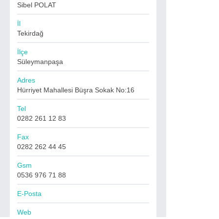
Sibel POLAT
İl
Tekirdağ
İlçe
Süleymanpaşa
Adres
Hürriyet Mahallesi Büşra Sokak No:16
Tel
0282 261 12 83
Fax
0282 262 44 45
Gsm
0536 976 71 88
E-Posta
Web