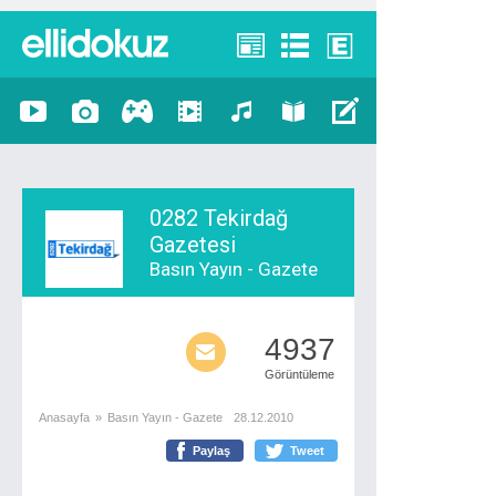
0282 Tekirdağ
Gazetesi
Basın Yayın - Gazete
4937
Görüntüleme
Anasayfa
»
Basın Yayın - Gazete
28.12.2010
Paylaş
Tweet