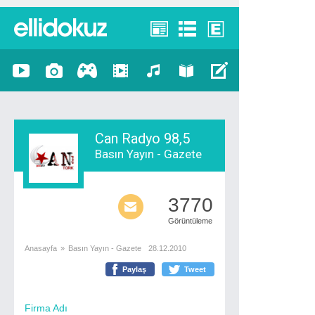
Can Radyo 98,5
Basın Yayın - Gazete
3770
Görüntüleme
Anasayfa
»
Basın Yayın - Gazete
28.12.2010
Paylaş
Tweet
Firma Adı