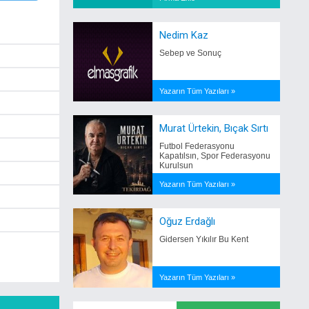
Nedim Kaz
Sebep ve Sonuç
Yazarın Tüm Yazıları »
Murat Ürtekin, Bıçak Sırtı
Futbol Federasyonu
Kapatılsın, Spor Federasyonu
Kurulsun
Yazarın Tüm Yazıları »
Oğuz Erdağlı
Gidersen Yıkılır Bu Kent
Yazarın Tüm Yazıları »