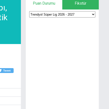
Puan Durumu
Fikstür
ı,
ik
Tweet