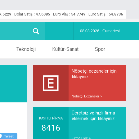
7.5229
Dolar Satış
:
47.6085
Euro Alış
:
54.7749
Euro Satış
:
54.8736
08.08.2026 - Cumartesi
Teknoloji
Kültür-Sanat
Spor
Nöbetçi eczaneler için
tıklayınız.
Nöbetçi Eczaneler >
Ücretsiz ve hızlı firma
eklemek için tıklayınız.
KAYITLI FİRMA
8416
Tweet
Firma Ekle >