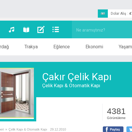
Dolar Alış
:
4
rdağ
Trakya
Eğlence
Ekonomi
Yaşam
Çakır Çelik Kapı
Çelik Kapı & Otomatik Kapı
4381
Görüntüleme
eri
»
Çelik Kapı & Otomatik Kapı
29.12.2010
Paylaş