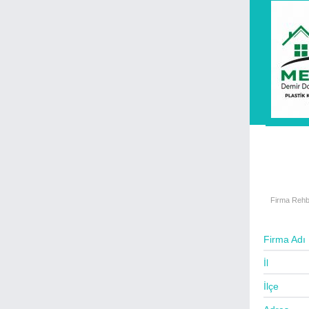
Beyaz Eşya Servisleri
Bilgisayar Satış - Servis
Büro Mobilyaları - Ofis
Cafe - Fast Food - Bar
Cam - Çerçeve - Ayna
Cep Telefon Satış - Servis
Çamaşır Yıkama - Kuru Temizleme
Çelik Kapı & Otomatik Kapı
Çeyiz & İç Giyim
Çiçek Evleri
Firma Rehb
Çiğ Köfteciler
Damacana Su Bayii
Firma Adı
Danışmanlık - Marka - Patent
İl
Demir Çelik Ürünleri - İmalat
Deniz Taşıtları Satış & Servis
İlçe
Denizcilik Firmaları