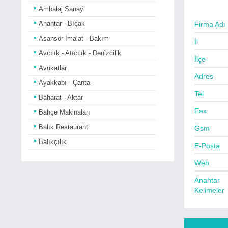
Ambalaj Sanayi
Anahtar - Bıçak
Firma Adı
Asansör İmalat - Bakım
İl
Avcılık - Atıcılık - Denizcilik
İlçe
Avukatlar
Adres
Ayakkabı - Çanta
Tel
Baharat - Aktar
Fax
Bahçe Makinaları
Balık Restaurant
Gsm
Balıkçılık
E-Posta
Bankalar
Web
Basın Yayın - Gazete
Anahtar
Bayan Kuaförleri
Kelimeler
Bebe Giyim - Araçları
Beyaz Eşya Satıcıları