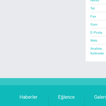
Adres
Dernek - Oda - Vakıf
Tel
Disko - Bar
Fax
Diş Hekimleri - Ortodontistler
Gsm
Diyetisyen Beslenme
Doğalgaz
E-Posta
Döşeme - Tente
Web
Döviz - Finans Hizmetleri
Anahtar
Düğün - Organizasyon
Kelimeler
Eczane & Medikal
Elektrik - Elektronik Satış - Servis
Emlak - Komisyoncular
Erkek Kuaförleri
Evden Eve Nakliyat
Fabrika
Haberler
Eğlence
Galeri
Fatura Ödeme Noktaları