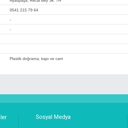
Ayaspaşa, Recai Bey Sk. 7H
0541 215 79 64
-
-
Plastik doğrama, kapı ve cam
Sosyal Medya
ler