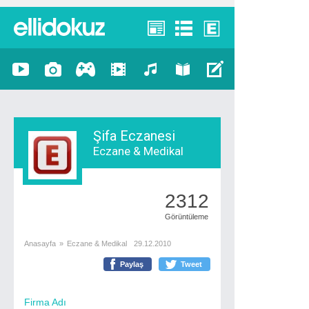
Şifa Eczanesi
Eczane & Medikal
2312
Görüntüleme
Anasayfa
»
Eczane & Medikal
29.12.2010
Paylaş
Tweet
Firma Adı