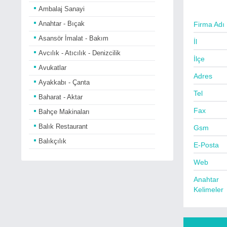
Ambalaj Sanayi
Anahtar - Bıçak
Firma Adı
Asansör İmalat - Bakım
İl
Avcılık - Atıcılık - Denizcilik
İlçe
Avukatlar
Adres
Ayakkabı - Çanta
Tel
Baharat - Aktar
Fax
Bahçe Makinaları
Balık Restaurant
Gsm
Balıkçılık
E-Posta
Bankalar
Web
Basın Yayın - Gazete
Anahtar
Bayan Kuaförleri
Kelimeler
Bebe Giyim - Araçları
Beyaz Eşya Satıcıları