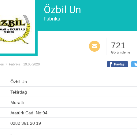
Özbil Un
Fabrika
721
Görüntüleme
eri
»
Fabrika
19.05.2020
Paylaş
Özbil Un
Tekirdağ
Muratlı
Atatürk Cad. No:94
0282 361 20 19
-