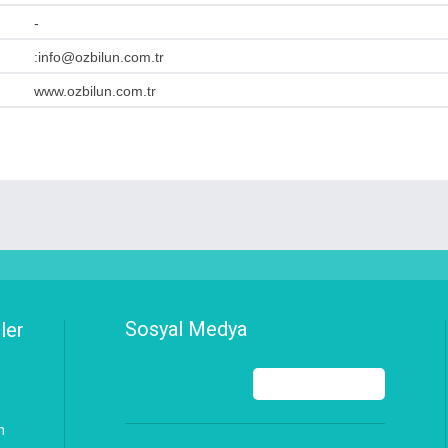
-
:info@ozbilun.com.tr
www.ozbilun.com.tr
Sosyal Medya
ler
n