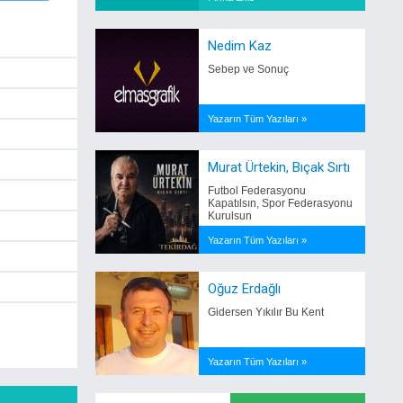
Nedim Kaz
Sebep ve Sonuç
Yazarın Tüm Yazıları »
Murat Ürtekin, Bıçak Sırtı
Futbol Federasyonu
Kapatılsın, Spor Federasyonu
Kurulsun
Yazarın Tüm Yazıları »
Oğuz Erdağlı
Gidersen Yıkılır Bu Kent
Yazarın Tüm Yazıları »