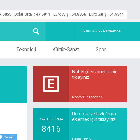
7.5055
Dolar Satış
:
47.5911
Euro Alış
:
54.8356
Euro Satış
:
54.9344
06.08.2026 - Perşembe
Teknoloji
Kültür-Sanat
Spor
Nöbetçi eczaneler için
tıklayınız.
Nöbetçi Eczaneler >
Ücretsiz ve hızlı firma
eklemek için tıklayınız.
KAYITLI FİRMA
8416
Tweet
Firma Ekle >