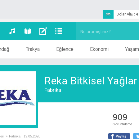
Dolar Alış
:
4
rdağ
Trakya
Eğlence
Ekonomi
Yaşam
Reka Bitkisel Yağlar
Fabrika
909
Görüntüleme
eri
»
Fabrika
19.05.2020
Paylaş