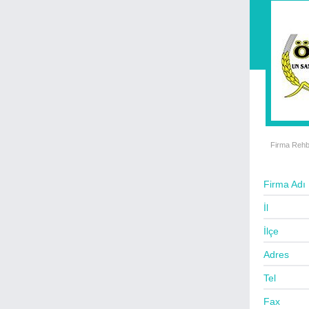
Beyaz Eşya Servisleri
Bilgisayar Satış - Servis
Büro Mobilyaları - Ofis
Cafe - Fast Food - Bar
Cam - Çerçeve - Ayna
Cep Telefon Satış - Servis
Çamaşır Yıkama - Kuru Temizleme
Çelik Kapı & Otomatik Kapı
Firma Rehb
Çeyiz & İç Giyim
Çiçek Evleri
Firma Adı
Çiğ Köfteciler
İl
Damacana Su Bayii
İlçe
Danışmanlık - Marka - Patent
Adres
Demir Çelik Ürünleri - İmalat
Tel
Deniz Taşıtları Satış & Servis
Fax
Denizcilik Firmaları