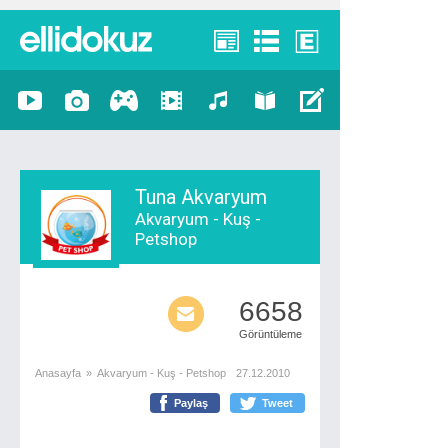
Tuna Akvaryum
Akvaryum - Kuş -
Petshop
6658
Görüntüleme
Anasayfa
»
Akvaryum - Kuş - Petshop
27.12.2010
Paylaş
Tweet