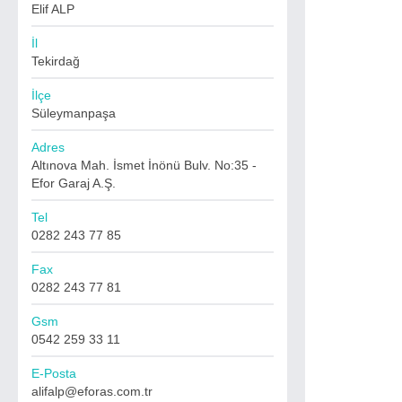
Elif ALP
İl
Tekirdağ
İlçe
Süleymanpaşa
Adres
Altınova Mah. İsmet İnönü Bulv. No:35 -
Efor Garaj A.Ş.
Tel
0282 243 77 85
Fax
0282 243 77 81
Gsm
0542 259 33 11
E-Posta
alifalp@eforas.com.tr