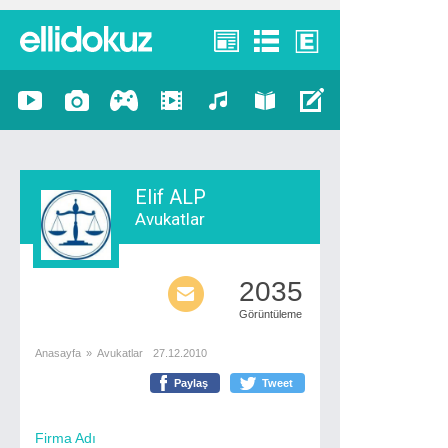
Elif ALP
Avukatlar
2035
Görüntüleme
Anasayfa
»
Avukatlar
27.12.2010
Paylaş
Tweet
Firma Adı