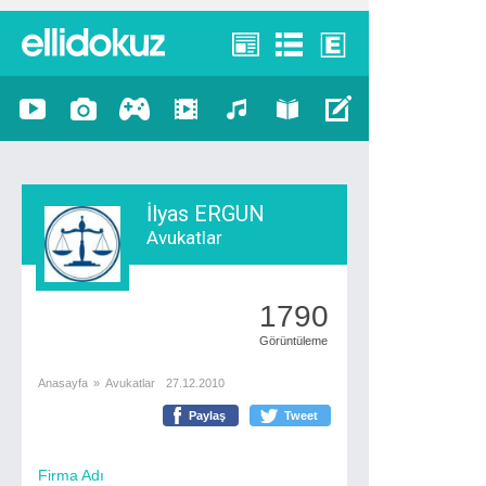
İlyas ERGUN
Avukatlar
1790
Görüntüleme
Anasayfa
»
Avukatlar
27.12.2010
Paylaş
Tweet
Firma Adı